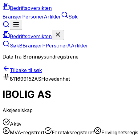
Bedriftsoversikten
Bransjer
Personer
Artikler
Søk
Bedriftsoversikten
Søk
B
Bransjer
P
Personer
A
Artikler
Data fra Brønnøysundregistrene
Tilbake til søk
811699152
AS
Hovedenhet
IBOLIG AS
Aksjeselskap
Aktiv
MVA-registrert
Foretaksregisteret
Frivillighetsregi