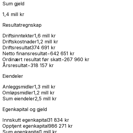
Sum gjeld
1,4 mill kr
Resultatregnskap
Driftsinntekter
1,6 mill kr
Driftskostnader
1,2 mill kr
Driftsresultat
374 691 kr
Netto finansresultat
−642 651 kr
Ordinært resultat før skatt
−267 960 kr
Årsresultat
−318 157 kr
Eiendeler
Anleggsmidler
1,3 mill kr
Omløpsmidler
1,2 mill kr
Sum eiendeler
2,5 mill kr
Egenkapital og gjeld
Innskutt egenkapital
31 834 kr
Opptjent egenkapital
986 271 kr
Sum egenkapital
1 mill kr