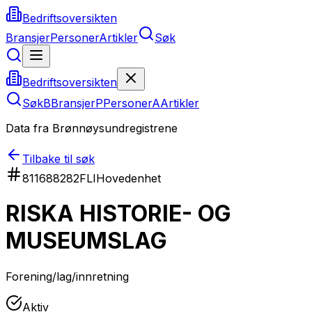
Bedriftsoversikten
Bransjer
Personer
Artikler
Søk
Bedriftsoversikten
Søk
B
Bransjer
P
Personer
A
Artikler
Data fra Brønnøysundregistrene
Tilbake til søk
811688282
FLI
Hovedenhet
RISKA HISTORIE- OG
MUSEUMSLAG
Forening/lag/innretning
Aktiv