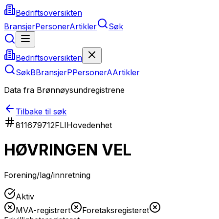
Bedriftsoversikten
Bransjer
Personer
Artikler
Søk
Bedriftsoversikten
Søk
B
Bransjer
P
Personer
A
Artikler
Data fra Brønnøysundregistrene
Tilbake til søk
811679712
FLI
Hovedenhet
HØVRINGEN VEL
Forening/lag/innretning
Aktiv
MVA-registrert
Foretaksregisteret