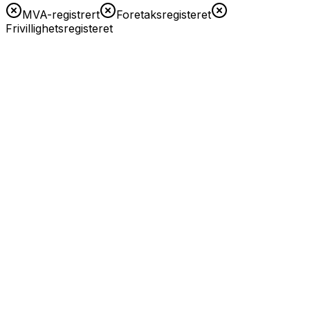
MVA-registrert
Foretaksregisteret
Frivillighetsregisteret