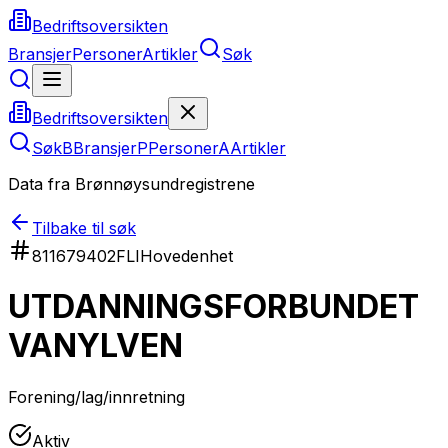
Bedriftsoversikten
Bransjer
Personer
Artikler
Søk
Bedriftsoversikten
Søk
B
Bransjer
P
Personer
A
Artikler
Data fra Brønnøysundregistrene
Tilbake til søk
811679402
FLI
Hovedenhet
UTDANNINGSFORBUNDET
VANYLVEN
Forening/lag/innretning
Aktiv