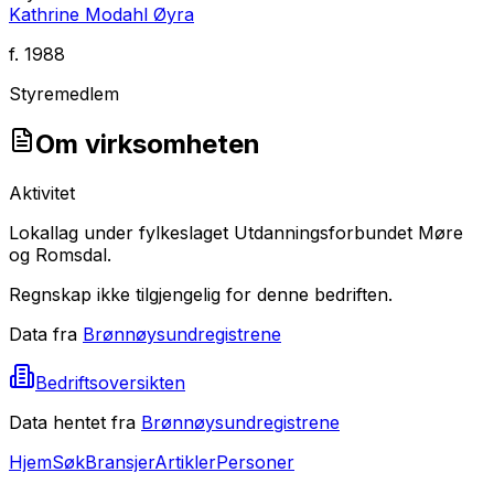
Kathrine Modahl Øyra
f.
1988
Styremedlem
Om virksomheten
Aktivitet
Lokallag under fylkeslaget Utdanningsforbundet Møre
og Romsdal.
Regnskap ikke tilgjengelig for denne bedriften.
Data fra
Brønnøysundregistrene
Bedriftsoversikten
Data hentet fra
Brønnøysundregistrene
Hjem
Søk
Bransjer
Artikler
Personer