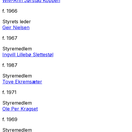
Wivi-Ann Jørstad Koppen
f.
1966
Styrets leder
Geir Nielsen
f.
1967
Styremedlem
Ingvill Lillebø Slettestøl
f.
1987
Styremedlem
Tove Ekremsæter
f.
1971
Styremedlem
Ole Per Kragset
f.
1969
Styremedlem