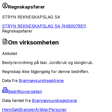
Regnskapsfører
STRYN REKNESKAPSLAG SA
STRYN REKNESKAPSLAG SA
(
948007851
)
Regnskapsfører
Om virksomheten
Aktivitet
Bestyrerordning på taxi. Jordbruk og skogbruk.
Regnskap ikke tilgjengelig for denne bedriften.
Data fra
Brønnøysundregistrene
Bedriftsoversikten
Data hentet fra
Brønnøysundregistrene
Hjem
Søk
Bransjer
Artikler
Personer