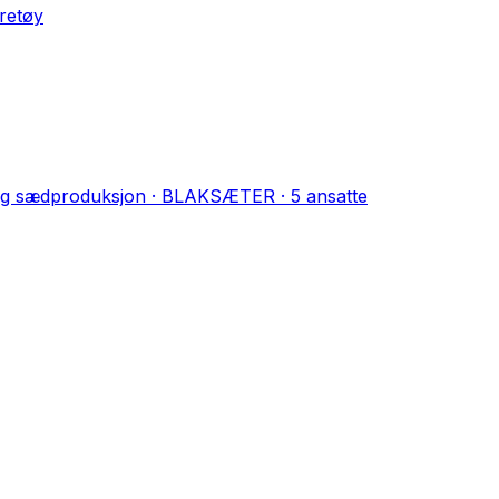
øretøy
 og sædproduksjon
·
BLAKSÆTER
·
5
ansatte