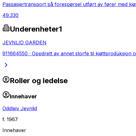
Passasjertransport på forespørsel utført av fører med kj
49.330
Underenheter
1
JEVNLID GARDEN
911664550
·
Oppdrett av annet storfe til kjøttproduksjon
Roller og ledelse
Innehaver
Oddleiv Jevnlid
f.
1967
Innehaver