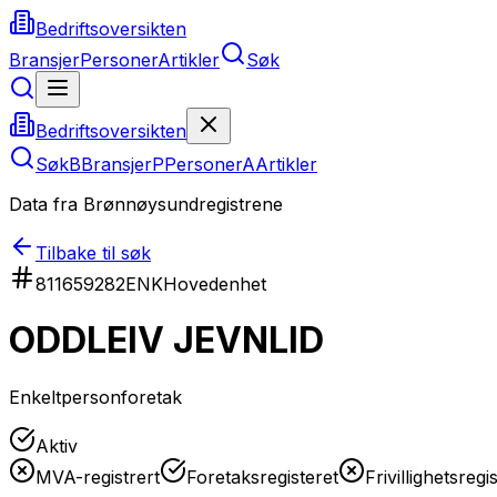
Bedriftsoversikten
Bransjer
Personer
Artikler
Søk
Bedriftsoversikten
Søk
B
Bransjer
P
Personer
A
Artikler
Data fra Brønnøysundregistrene
Tilbake til søk
811659282
ENK
Hovedenhet
ODDLEIV JEVNLID
Enkeltpersonforetak
Aktiv
MVA-registrert
Foretaksregisteret
Frivillighetsregi