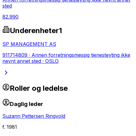
sted
82.990
Underenheter
1
SP MANAGEMENT AS
911714809
·
Annen forretningsmessig tjenesteyting ikke
nevnt annet sted
·
OSLO
Roller og ledelse
Daglig leder
Suzann Pettersen Ringvold
f.
1981