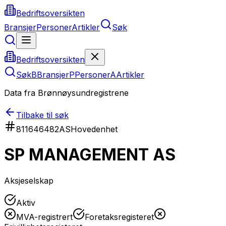
Bedriftsoversikten
Bransjer
Personer
Artikler
Søk
Bedriftsoversikten
Søk
B
Bransjer
P
Personer
A
Artikler
Data fra Brønnøysundregistrene
Tilbake til søk
811646482
AS
Hovedenhet
SP MANAGEMENT AS
Aksjeselskap
Aktiv
MVA-registrert
Foretaksregisteret