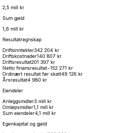
2,5 mill kr
Sum gjeld
1,6 mill kr
Resultatregnskap
Driftsinntekter
342 204 kr
Driftskostnader
140 807 kr
Driftsresultat
201 397 kr
Netto finansresultat
−152 271 kr
Ordinært resultat før skatt
49 126 kr
Årsresultat
4 980 kr
Eiendeler
Anleggsmidler
3 mill kr
Omløpsmidler
1,1 mill kr
Sum eiendeler
4,1 mill kr
Egenkapital og gjeld