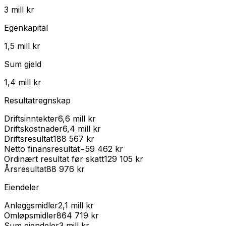
3 mill kr
Egenkapital
1,5 mill kr
Sum gjeld
1,4 mill kr
Resultatregnskap
Driftsinntekter
6,6 mill kr
Driftskostnader
6,4 mill kr
Driftsresultat
188 567 kr
Netto finansresultat
−59 462 kr
Ordinært resultat før skatt
129 105 kr
Årsresultat
88 976 kr
Eiendeler
Anleggsmidler
2,1 mill kr
Omløpsmidler
864 719 kr
Sum eiendeler
3 mill kr