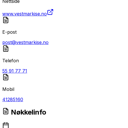
Nettside
www.vestmarkise.no
E-post
post@vestmarkise.no
Telefon
55 91 77 71
Mobil
41285160
Nøkkelinfo