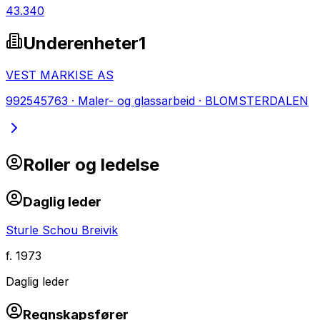
43.340
Underenheter
1
VEST MARKISE AS
992545763
·
Maler- og glassarbeid
·
BLOMSTERDALEN
Roller og ledelse
Daglig leder
Sturle Schou Breivik
f.
1973
Daglig leder
Regnskapsfører