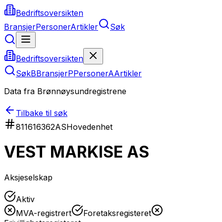
Bedriftsoversikten
Bransjer
Personer
Artikler
Søk
Bedriftsoversikten
Søk
B
Bransjer
P
Personer
A
Artikler
Data fra Brønnøysundregistrene
Tilbake til søk
811616362
AS
Hovedenhet
VEST MARKISE AS
Aksjeselskap
Aktiv
MVA-registrert
Foretaksregisteret