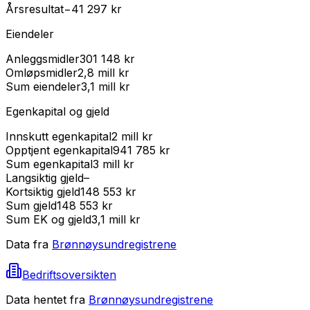
Årsresultat
−41 297 kr
Eiendeler
Anleggsmidler
301 148 kr
Omløpsmidler
2,8 mill kr
Sum eiendeler
3,1 mill kr
Egenkapital og gjeld
Innskutt egenkapital
2 mill kr
Opptjent egenkapital
941 785 kr
Sum egenkapital
3 mill kr
Langsiktig gjeld
–
Kortsiktig gjeld
148 553 kr
Sum gjeld
148 553 kr
Sum EK og gjeld
3,1 mill kr
Data fra
Brønnøysundregistrene
Bedriftsoversikten
Data hentet fra
Brønnøysundregistrene