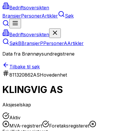
Bedriftsoversikten
Bransjer
Personer
Artikler
Søk
Bedriftsoversikten
Søk
B
Bransjer
P
Personer
A
Artikler
Data fra Brønnøysundregistrene
Tilbake til søk
811320862
AS
Hovedenhet
KLINGVIG AS
Aksjeselskap
Aktiv
MVA-registrert
Foretaksregisteret