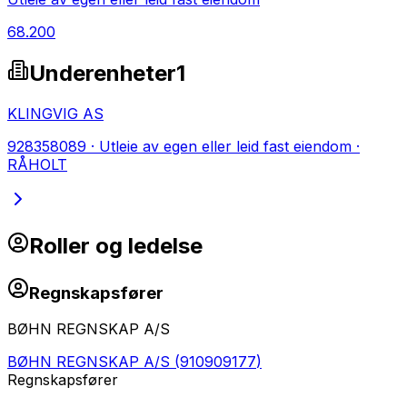
68.200
Underenheter
1
KLINGVIG AS
928358089
·
Utleie av egen eller leid fast eiendom
·
RÅHOLT
Roller og ledelse
Regnskapsfører
BØHN REGNSKAP A/S
BØHN REGNSKAP A/S
(
910909177
)
Regnskapsfører