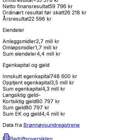
Netto finansresultat
59 796 kr
Ordinært resultat før skatt
26 218 kr
Årsresultat
22 596 kr
Eiendeler
Anleggsmidler
2,7 mill kr
Omløpsmidler
1,7 mill kr
Sum eiendeler
4,4 mill kr
Egenkapital og gjeld
Innskutt egenkapital
748 600 kr
Opptjent egenkapital
3,5 mill kr
Sum egenkapital
4,3 mill kr
Langsiktig gjeld
–
Kortsiktig gjeld
80 797 kr
Sum gjeld
80 797 kr
Sum EK og gjeld
4,4 mill kr
Data fra
Brønnøysundregistrene
Bedriftsoversikten