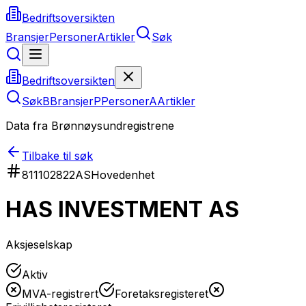
Bedriftsoversikten
Bransjer
Personer
Artikler
Søk
Bedriftsoversikten
Søk
B
Bransjer
P
Personer
A
Artikler
Data fra Brønnøysundregistrene
Tilbake til søk
811102822
AS
Hovedenhet
HAS INVESTMENT AS
Aksjeselskap
Aktiv
MVA-registrert
Foretaksregisteret