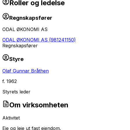
Roller og ledelse
Regnskapsfører
ODAL ØKONOMI AS
ODAL ØKONOMI AS
(
981241150
)
Regnskapsfører
Styre
Olaf Gunnar Bråthen
f.
1962
Styrets leder
Om virksomheten
Aktivitet
Eie og leie ut fast eiendom.