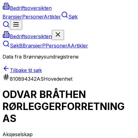
Bedriftsoversikten
Bransjer
Personer
Artikler
Søk
Bedriftsoversikten
Søk
B
Bransjer
P
Personer
A
Artikler
Data fra Brønnøysundregistrene
Tilbake til søk
810894342
AS
Hovedenhet
ODVAR BRÅTHEN
RØRLEGGERFORRETNING
AS
Aksjeselskap