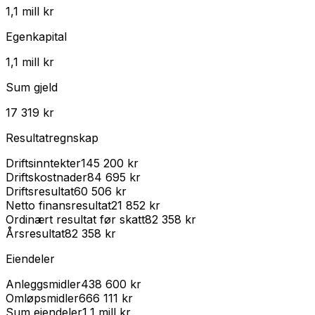
1,1 mill kr
Egenkapital
1,1 mill kr
Sum gjeld
17 319 kr
Resultatregnskap
Driftsinntekter
145 200 kr
Driftskostnader
84 695 kr
Driftsresultat
60 506 kr
Netto finansresultat
21 852 kr
Ordinært resultat før skatt
82 358 kr
Årsresultat
82 358 kr
Eiendeler
Anleggsmidler
438 600 kr
Omløpsmidler
666 111 kr
Sum eiendeler
1,1 mill kr