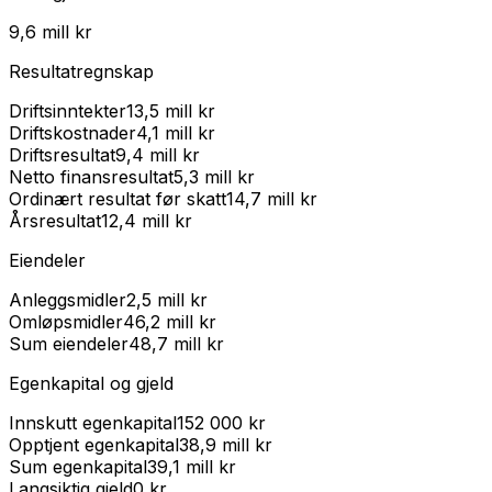
9,6 mill kr
Resultatregnskap
Driftsinntekter
13,5 mill kr
Driftskostnader
4,1 mill kr
Driftsresultat
9,4 mill kr
Netto finansresultat
5,3 mill kr
Ordinært resultat før skatt
14,7 mill kr
Årsresultat
12,4 mill kr
Eiendeler
Anleggsmidler
2,5 mill kr
Omløpsmidler
46,2 mill kr
Sum eiendeler
48,7 mill kr
Egenkapital og gjeld
Innskutt egenkapital
152 000 kr
Opptjent egenkapital
38,9 mill kr
Sum egenkapital
39,1 mill kr
Langsiktig gjeld
0 kr