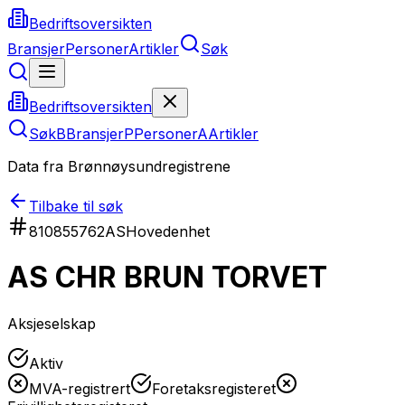
Bedriftsoversikten
Bransjer
Personer
Artikler
Søk
Bedriftsoversikten
Søk
B
Bransjer
P
Personer
A
Artikler
Data fra Brønnøysundregistrene
Tilbake til søk
810855762
AS
Hovedenhet
AS CHR BRUN TORVET
Aksjeselskap
Aktiv
MVA-registrert
Foretaksregisteret