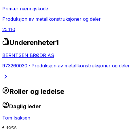
Primær næringskode
Produksjon av metallkonstruksjoner og deler
25.110
Underenheter
1
BERNTSEN BRØDR AS
973260030
·
Produksjon av metallkonstruksjoner og dele
Roller og ledelse
Daglig leder
Tom Isaksen
f.
1956