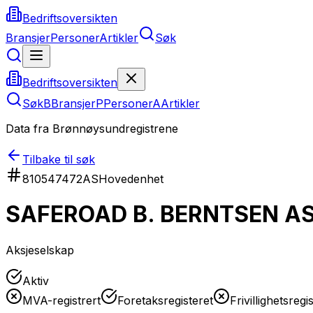
Bedriftsoversikten
Bransjer
Personer
Artikler
Søk
Bedriftsoversikten
Søk
B
Bransjer
P
Personer
A
Artikler
Data fra Brønnøysundregistrene
Tilbake til søk
810547472
AS
Hovedenhet
SAFEROAD B. BERNTSEN A
Aksjeselskap
Aktiv
MVA-registrert
Foretaksregisteret
Frivillighetsregi