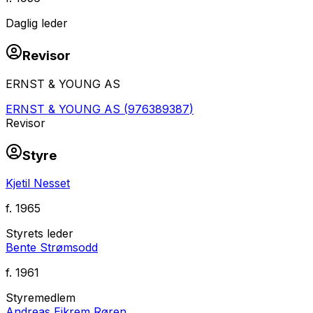
Daglig leder
Revisor
ERNST & YOUNG AS
ERNST & YOUNG AS
(
976389387
)
Revisor
Styre
Kjetil Nesset
f.
1965
Styrets leder
Bente Strømsodd
f.
1961
Styremedlem
Andreas Eikrem Røren